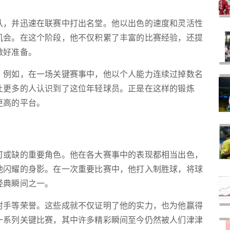
队，并迅速在联赛中打出名堂。他以出色的速度和灵活性
机会。在这个阶段，他不仅积累了丰富的比赛经验，还提
做好准备。
。例如，在一场关键赛事中，他以个人能力连续过掉数名
让更多的人认识到了这位年轻球员。正是在这样的锻炼
更高的平台。
可或缺的重要角色。他在各大赛事中的表现都相当出色，
他闪耀的身影。在一次重要比赛中，他打入制胜球，将球
经典瞬间之一。
射手等荣誉。这些成就不仅证明了他的实力，也为他赢得
一系列关键比赛，其中许多精彩瞬间至今仍然被人们津津