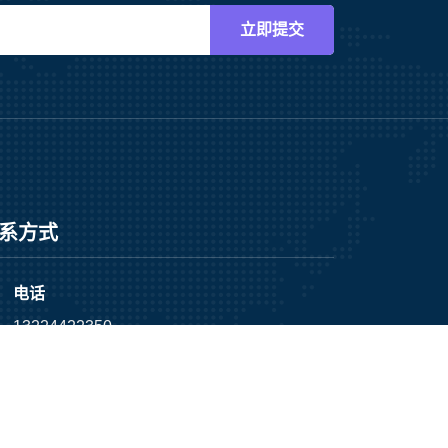
立即提交
系方式
电话
13224422350
邮箱
enraged@mac.com
地址