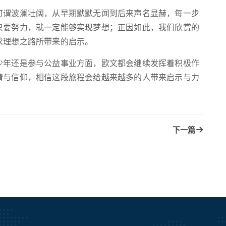
可谓波澜壮阔，从早期默默无闻到后来声名显赫，每一步
只要努力，就一定能够实现梦想；正因如此，我们欣赏的
求理想之路所带来的启示。
少年还是参与公益事业方面，欧文都会继续发挥着积极作
情与信仰，相信这段旅程会给越来越多的人带来启示与力
下一篇