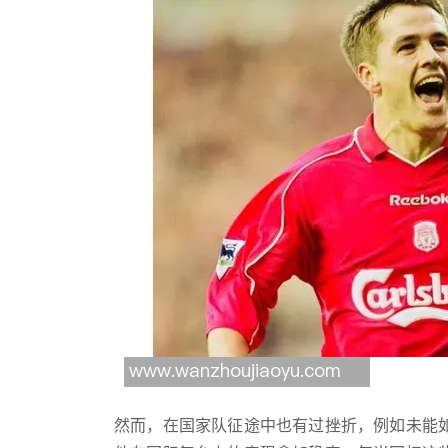
然而，在国家队征途中也有过挫折，例如未能