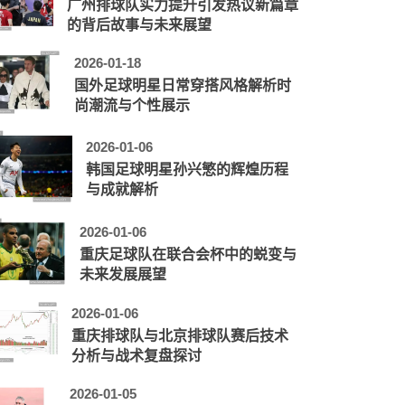
广州排球队实力提升引发热议新篇章
的背后故事与未来展望
2026-01-18
国外足球明星日常穿搭风格解析时
尚潮流与个性展示
2026-01-06
韩国足球明星孙兴慜的辉煌历程
与成就解析
2026-01-06
重庆足球队在联合会杯中的蜕变与
未来发展展望
2026-01-06
重庆排球队与北京排球队赛后技术
分析与战术复盘探讨
2026-01-05