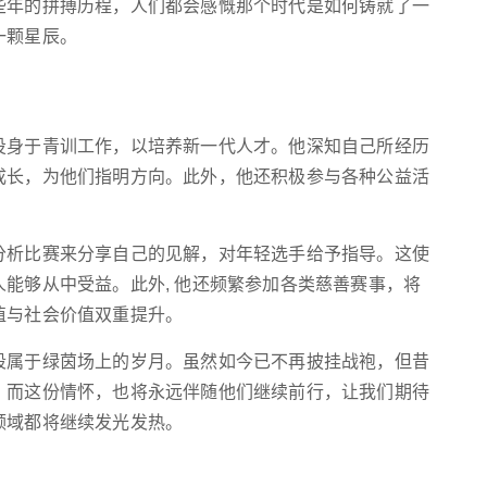
些年的拼搏历程，人们都会感慨那个时代是如何铸就了一
一颗星辰。
投身于青训工作，以培养新一代人才。他深知自己所经历
成长，为他们指明方向。此外，他还积极参与各种公益活
分析比赛来分享自己的见解，对年轻选手给予指导。这使
能够从中受益。此外, 他还频繁参加各类慈善赛事，将
值与社会价值双重提升。
段属于绿茵场上的岁月。虽然如今已不再披挂战袍，但昔
。而这份情怀，也将永远伴随他们继续前行，让我们期待
领域都将继续发光发热。