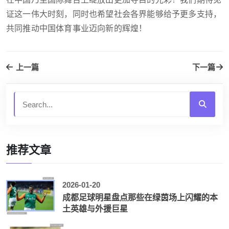
证这一伟大时刻，同时也希望社会各界能够给予更多支持，
共同推动中国体育事业迈向新的辉煌！
上一篇
下一篇
推荐文章
2026-01-20
成都足球明星盘点那些在绿茵场上闪耀的本
土英雄与外援巨星