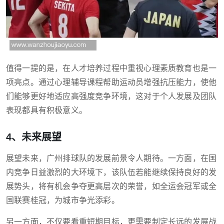
值得一提的是，在人才培养过程中重视心理素质教育也是一
项亮点。通过心理辅导课程帮助运动员增强抗压能力，使他
们能够更好地适应高强度竞争环境，这对于个人发展及团队
表现都具有积极意义。
4、未来展望
展望未来，广州排球队的发展前景令人期待。一方面，在国
内竞争日益激烈的大环境下，该队伍若能继续保持良好的发
展势头，将有机会争夺更高层次的荣誉，如全运会冠军或全
国联赛桂冠，为城市争光添彩。
另一方面，不仅要看重短期目标，更需要制定长远的发展战