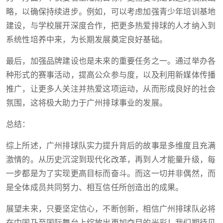
略，以确保持续进步。例如，可以考虑加强青少年培训基地
建设，与学校展开深度合作，把更多热爱排球的人才纳入到
系统性培养中来，为长期发展奠定良好基础。
最后，加强品牌建设也是未来的重要任务之一。通过举办各
种形式的赛事活动，提高公众参与度，以及利用新媒体传播
推广，让更多人关注并热爱这项运动，从而形成良好的社会
氛围，这将极大助力于广州排球事业的发展。
总结：
综上所述，广州排球队实力提升背后的故事是多维度且充满
激情的。从历史沉淀到现代化改革，再到人才能量升级，每
一步都是为了实现更高目标而奋斗。而这一切并非偶然，而
是全体成员共同努力、相互信任所创造出的成果。
展望未来，只要坚定信心，不断创新，相信广州排球队必将
在中国乃至国际舞台上绽放出更加夺目的光彩！我们期待见