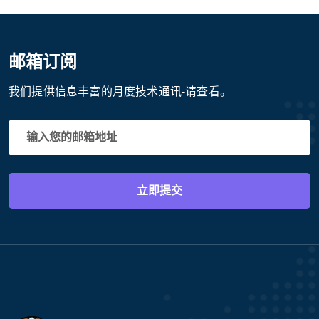
邮箱订阅
我们提供信息丰富的月度技术通讯-请查看。
立即提交